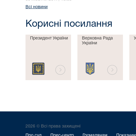
Всі новини
Корисні посилання
Президент України
Верховна Рада
України
2026 © Всі права захищені
Про суд
Прес-центр
Громадянам
Показники