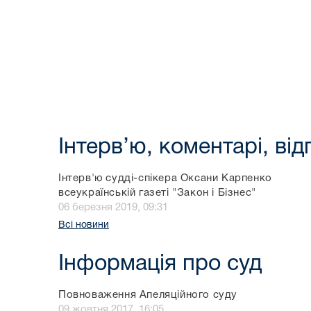
Інтерв’ю, коментарі, від
Інтерв'ю судді-спікера Оксани Карпенко
всеукраїнській газеті "Закон і Бізнес"
06 березня 2019, 09:31
Всі новини
Інформація про суд
Повноваження Апеляційного суду
09 жовтня 2017, 16:05