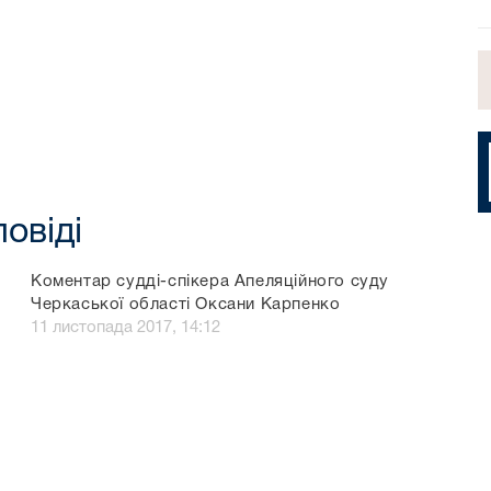
повіді
Коментар судді-спікера Апеляційного суду
Черкаської області Оксани Карпенко
11 листопада 2017, 14:12