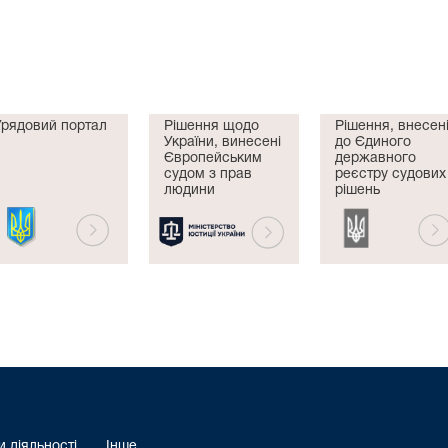
Урядовий портал
Рішення щодо
Рішення, внесен
України, винесені
до Єдиного
Європейським
державного
судом з прав
реєстру судових
людини
рішень
 діяльності
Інше