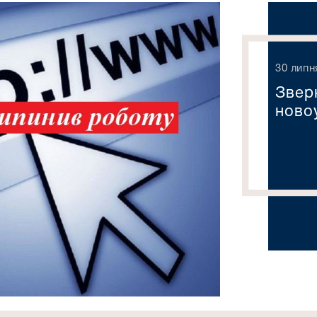
30 липн
Зверн
ново