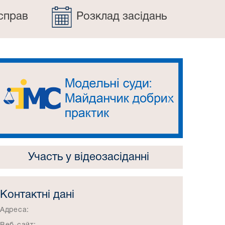
справ
Розклад засідань
Попередній
Наступний
Участь у відеозасіданні
Контактні дані
Адреса: