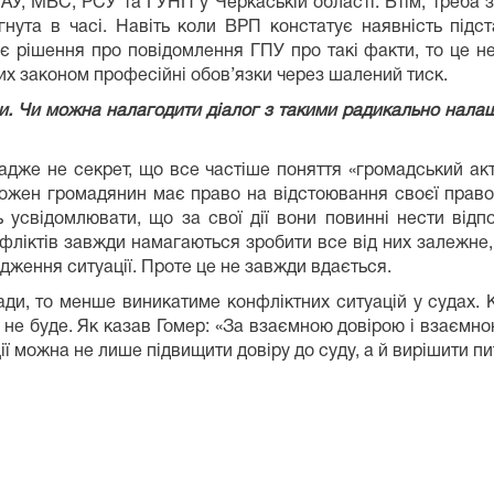
АУ, МВС, РСУ та ГУНП у Черкаській області. Втім, треба 
гнута в часі. Навіть коли ВРП констатує наявність підс
є рішення про повідомлення ГПУ про такі факти, то це н
них законом професійні обов’язки через шалений тиск.
и. Чи можна налагодити діалог з такими радикально нала
адже не секрет, що все частіше поняття «громадський акти
 кожен громадянин має право на відстоювання своєї право
ь усвідомлювати, що за свої дії вони повинні нести відп
фліктів завжди намагаються зробити все від них залежне, 
дження ситуації. Проте це не завжди вдається.
ди, то менше виникатиме конфліктних ситуацій у судах. К
о не буде. Як казав Гомер: «За взаємною довірою і взаємн
ії можна не лише підвищити довіру до суду, а й вирішити п