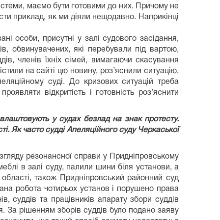
 системи, маємо бути готовими до них. Причому не
ти приклад, як ми діяли нещодавно. Наприкінці
ні особи, присутні у залі судового засідання,
ів, обвинувачених, які перебували під вартою,
ів, членів їхніх сімей, вимагаючи скасування
стили на сайті цю новину, роз’яснили ситуацію.
ляційному суді. До кризових ситуацій треба
роявляти відкритість і готовність роз’яснити
влаштовують у судах безлад на знак протесту.
і. Як часто судді Апеляційного суду Черкаської
 розгляду резонансної справи у Придніпровському
еблі в залі суду, палили шини біля установи, а
 області, також Придніпровський районний суд
ана робота чотирьох установ і порушено права
в, суддів та працівників апарату збори суддів
. За рішенням зборів суддів було подано заяву