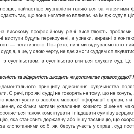
перше, найчастіше журналісти ганяються за «гарячими ф
подають так, що вона негативно впливає на імідж суду в ціл
 на високому професійному рівні висвітлюють проблеми
ні виступи будуть перекручені, а уривки, вирвані з контек
ті — негативного. По-третє, нині ми відчуваємо істотний б
дів, а це, у свою чергу, не дає змоги суддям спілкуватис
із суспільством, а суспільство вчиться слухати суд. Це
асність та відкритість шкодить чи допомагає правосуддю? 
даментального принципу здійснення судочинства поляг
ати. Є речі, про які судді не говорять не тому, що не хочут
но коментувати в засобах масової інформації справи, які
шення, оскільки мотиви ухвалення кожного рішення мают
роняється також коментувати і піддавати сумніву вердикти,
ію, яка становить державну або іншу таємницю, що охорон
 за клопотаннями осіб, які беруть участь у справі, суд по