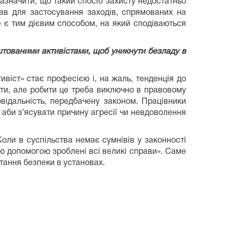
зазначити, що такий спосіб захисту недостатньо
тав для застосування заходів, спрямованих на
е є тим дієвим способом, на який сподіваються
штованими активістами, щоб уникнути безладу в
віст» стає професією і, на жаль, тенденція до
ти, але робити це треба виключно в правовому
овідальність, передбачену законом. Працівники
аби з’ясувати причину агресії чи невдоволення
оли в суспільства немає сумнівів у законності
ою допомогою зроблені всі великі справи». Саме
итання безпеки в установах.