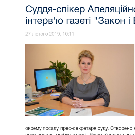
Суддя-спікер Апеляційн
інтерв'ю газеті "Закон і
27 лютого 2019, 10:11
окрему посаду прес-секретаря суду. Створено ве