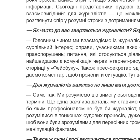
роки зросла майже втричі. Якщо з’являється 
інформації. Сьогодні представники судової 
взаємовигідний: для журналістів — це можли
розглянути спір у розумні строки з дотриманням
— Як часто до вас звертаються журналісти? Як
— Головним чином ми взаємодіємо із журналіст
суспільний інтерес; справи, учасниками яких 
правопорушень; питання, які стосуються діял
найшвидшою є комунікація через інтернет-ресур
сторінці у «Фейсбуку». Також прес-секретар зд
даємо коментарі, щоб прояснити ситуацію. Тут 
— Для журналістів важливо не лише мати достові
— Саме так. Ми розуміємо цю вимогу сьогодення
терміни. Ще одна важлива деталь: ми ставимо 
бо яким професіоналом не був би журналіст, в
розумілися в тонкощах судових процесів, дуже
щоб вони були зрозумілими для пересічних гром
маніпуляцій фактами.
— Та все ж суди і досі залишаються достатньо 