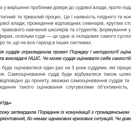
 у вирішенні проблеми довіри до судової влади, проте по
апний та тривалий процес. Це і наявність плідного та кон
вої влади; проведення відповідних семінарів, круглих сто
правового навчання школярів та студентів; формування у 
сферах, оскільки суди — це одна зі складових самого суспі
ро те, що не все гаразд в інших системах.
ія суддів оприлюднила проект Порядку і методології оці
 та викладачі НШС. Чи може суддя оцінювати себе самості
я буде оцінюватися один раз на 3 роки суддями, які прац
ня. Самооцінювання судді буде відбуватися також шлях
х відповідно до проекту, вважаю самооцінювання суддів т
ення такого оцінювання слугуватиме об’єктивність, 
гідь»
року затвердила Порадник із комунікації з громадянським с
рієнтовний, бо немає однакових кризових ситуацій. Чи до