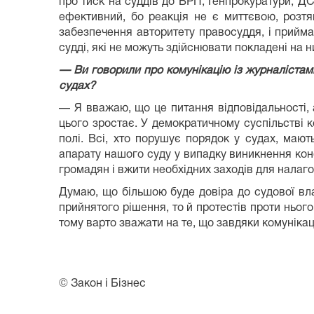
про тиск на суддів до ВРП, Генпрокуратури, ДС
ефективний, бо реакція не є миттєвою, розтя
забезпечення авторитету правосуддя, і прийма
судді, які не можуть здійснювати покладені на 
— Ви говорили про комунікацію із журналістам
судах?
— Я вважаю, що це питання відповідальності, 
цього зростає. У демократичному суспільстві
полі. Всі, хто порушує порядок у судах, мают
апарату нашого суду у випадку виникнення кон
громадян і вжити необхідних заходів для налаго
Думаю, що більшою буде довіра до судової вла
прийнятого рішення, то й протестів проти ньог
тому варто зважати на те, що завдяки комунікац
© Закон і Бізнес