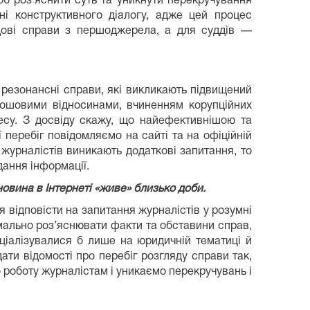
б роз’яснити суть та уникнути перекручування
ні конструктивного діалогу, адже цей процес
удові справи з першоджерела, а для суддів —
 резонансні справи, які викликають підвищений
 грошовими відносинами, вчиненням корупційних
цесу. З досвіду скажу, що найефективнішою та
 перебіг повідомляємо на сайті та на офіційній
 журналістів виникають додаткові запитання, то
дання інформації.
новина в Інтернеті «живе» близько доби.
 відповісти на запитання журналістів у розумні
мально роз’яснювати факти та обставини справ,
еціалізувалися б лише на юридичній тематиці й
ти відомості про перебіг розгляду справи так,
 роботу журналістам і уникаємо перекручувань і