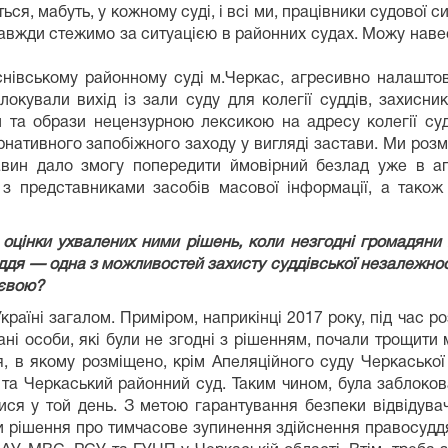
ться, мабуть, у кожному суді, і всі ми, працівники судової
завжди стежимо за ситуацією в районних судах. Можу навес
снівському районному суді м.Черкас, агресивно налаштова
окували вихід із зали суду для колегії суддів, захисник
и та образи нецензурною лексикою на адресу колегії судд
ативного запобіжного заходу у вигляді застави. Ми розмі
вин дало змогу попередити ймовірний безлад уже в апе
 з представниками засобів масової інформації, а також п
 оцінки ухвалених ними рішень, коли незгодні громадяни 
дя — одна з можливостей захисту суддівської незалежност
ієвою?
Україні загалом. Приміром, наприкінці 2017 року, під час
і особи, які були не згодні з рішенням, почали трощити м
я, в якому розміщено, крім Апеляційного суду Черкаської
 та Черкаський районний суд. Таким чином, була заблоков
ися у той день. З метою гарантування безпеки відвідувачі
и рішення про тимчасове зупинення здійснення правосуддя