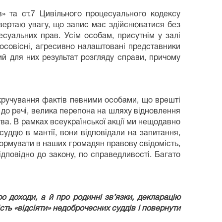
в» та ст.7 Цивільного процесуального кодексу
вертаю увагу, що запис має здійснюватися без
суальних прав. Усім особам, присутнім у залі
осовісні, агресивно налаштовані представники
ий для них результат розгляду справи, причому
кручування фактів певними особами, що врешті
 до речі, велика перепона на шляху відновлення
ва. В рамках всеукраїнської акції ми нещодавно
суддю в мантії, вони відповідали на запитання,
формувати в наших громадян правову свідомість,
дповідно до закону, по справедливості. Багато
 доходи, а й про родинні зв’язки, декларацію
сть «відсіяти» недоброчесних суддів і повернути