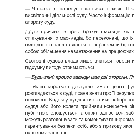
— Я вважаю, що існує ціла низка причин. По-
висвітленні діяльності суду. Часто інформацію 
апарату суду.
Друга причина: в пресі бракує фахівців, які
спілкування із мас-медіа, бо переконані, що їх
смислового навантаження, в переважній більшос
собою збільшення навантаження на працюючих суд
Сьогодні судова влада лише вчиться говорити 
підсумку вигоду отримають усі.
— Будь-який процес завжди має дві сторони. Гл
— Якщо коротко і доступно: зміст цього фун
розглядається в суді, права знати про її результ
положень Кодексу суддівської етики забороне
суддя або його колеги прийняли конкретне рі
публічно оголошується та оприлюднюється, забо
можуть розголошувати та коментувати інформац
гарантування безпеки осіб, або з приводу якої
судовому засіданні.