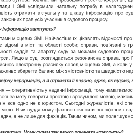
якась суттєва новина, ми проводимо прес-конференції, що
влади і ЗМІ усвідомили нагальну потребу в налагоджен
вість отримати актуальну та цікаву інформацію про с
 законних прав усіх учасників судового процесу.
у інформацію запитують?
ами місцевих ЗМІ. Найчастіше їх цікавлять відомості про
є відомі в місті та області особи; справи, пов’язані з
ьності суддів та апарату суду за межами судового про
си. Якщо в суді розглядається резонансна справа, про її
ійснює електронну розсилку серед місцевих ЗМІ, а коли у
важливо зберегти баланс між змістовністю та швидкістю на
рну інформацію, а й отримати її вчасно, адже, як відомо, 
 — оперативність у наданні інформації, тому намагаємося
собі за мету говорити простою і зрозумілою мовою, макси
ін все одно не є юристом. Сьогодні журналістів, які сп
 мало. Я як суддя можу фахово пояснити всі нюанси і нада
адян, а не лише для фахівців. Таким чином, ми полегшуємо
закритими. Чому судам так важко починати «говорити»?