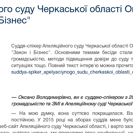
ого суду Черкаської області 
 Бізнес"
Суддя-спікер Апеляційного суду Черкаської області О
"Закон і Бізнес". Основними темами бесіди стали
громадськістю, методи підвищення довіри до суду 
ситуаціях тощо. Повний текст інтерв'ю можна прочит
suddya-spiker_apelyaciynogo_sudu_cherkaskoi_oblasti_
— Оксано Володимирівно, ви є суддею-спікером з 201
громадськістю та ЗМІ в Апеляційному суді Черкаської
— На мою думку, вона суттєво покращилася. Вза
постійною. У 2015 році на зборах суддів мене бул
б-сайт Апеляційного суду Черкаської області, і варто зазна