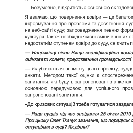
— Безумовно, відкритість є основною складовою
Я вважаю, що повернення довіри — це багатоет
інформування про проблеми та досягнення судо
на веб-сайті суду; запровадження певних форм 
культури. Також необхідні якісні зміни в інших 
недостатнім ступенем довіри до суду, свідчить п
— Наприкінці січня Вища кваліфікаційна коміс
оцінювати колеги, представники громадськості
— Як убачається зі змісту цього проекту, судд
анкети. Методом такої оцінки є спостережен
запитання, які будуть запропоновані в анкета
основною передумовою для успішного провед
запропоновані запитання.
«До кризових ситуацій треба готуватися заздале
— Рада суддів під час засідання 25 січня 2019 
При цьому Олег Ткачук зазначив, що порадник о
ситуаціями в суді? Як діяли?