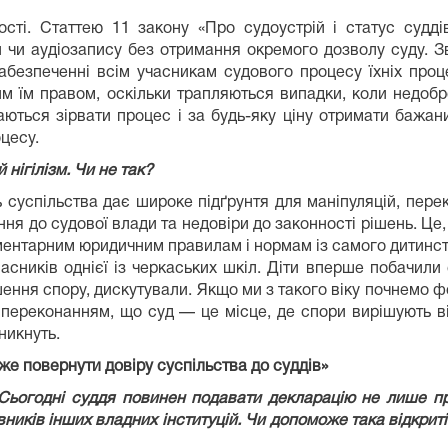
сті. Статтею 11 закону «Про судоустрій і статус судді
 чи аудіозапису без отримання окремого дозволу суду. З
абезпеченні всім учасникам судового процесу їхніх проце
им їм правом, оскільки трапляються випадки, коли недобр
ються зірвати процес і за будь-яку ціну отримати бажан
цесу.
нігілізм. Чи не так?
 суспільства дає широке підґрунтя для маніпуляцій, пере
я до судової влади та недовіри до законності рішень. Це,
ментарним юридичним правилам і нормам із самого дитинст
сників однієї із черкаських шкіл. Діти вперше побачили 
ення спору, дискутували. Якщо ми з такого віку почнемо 
м переконанням, що суд — це місце, де спори вирішують ві
никнуть.
е повернути довіру суспільства до суддів»
Сьогодні суддя повинен подавати декларацію не лише про
иків інших владних інституцій. Чи допоможе така відкриті