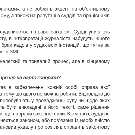
актами», а не роблять акцент на об’єктивному
ому, а також на репутацію суддів та працівників
 судочинства і права загалом. Судді уникають
сту, в інтерпретації журналіста набудуть іншого
рак кадрів у судах всіх інстанцій, що тягне за
я зі ЗМІ.
 нелегкий та тривалий процес, але в кінцевому
Про що не варто говорити?
ає в забезпеченні кожній особі, справа якої
ь, а тому що цього не можна робити. Відповідно до
 перебувають у провадженні суду чи щодо яких
ь бути викладені в його тексті, саме рішення
 що набрали законної сили. Крім того, судді не
яється законом, або пов’язана із необхідністю
становив ухвалу про розгляд справи в закритому