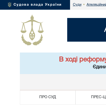
Апеляційний
Судова влада України
Суди
•
В ході реформ
Єдини
ПРО СУД
ПРЕС-Ц