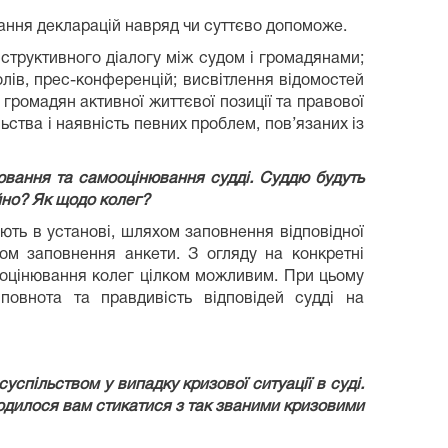
дання декларацій навряд чи суттєво допоможе.
структивного діалогу між судом і громадянами;
лів, прес-конференцій; висвітлення відомостей
громадян активної життєвої позиції та правової
льства і наявність певних проблем, пов’язаних із
нювання та самооцінювання судді. Суддю будуть
йно? Як щодо колег?
юють в установі, шляхом заповнення відповідної
ом заповнення анкети. З огляду на конкретні
а оцінювання колег цілком можливим. При цьому
повнота та правдивість відповідей судді на
успільством у випадку кризової ситуації в суді.
водилося вам стикатися з так званими кризовими