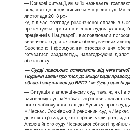
— Кризові ситуації, як ви їх називаєте, трапляю
важливо, це апеляційний чи місцевий суд. Ми 
листопада 2018 ро-
ку, під час розгляду резонансної справи в Со
протестуючи проти винесеної судом ухвали, бл
працівників Нацгвардії, висловлювали погроз
визначеного для окремих обвинувачених альтерн
Своєчасне інформування стосовно цих обста
готуватися заздалегідь, налагоджуючи діалог
обстановку.
— Судді повсякчас потерпають від негативної
Подання заяви про тиск до Вищої ради правосуд
області зверталися до ВРП? І чи була реакція д
— Ситуація в апеляційному суді така ж, як і в 
районному суді м.Черкас, агресивно налаштован
потім заблокували вхід до Будинку правосудд
м.Черкас, Соснівський районний суд м.Черкас
десятків громадян, чиї справи мали розглядат
Апеляційного суду Черкаської області прийнял