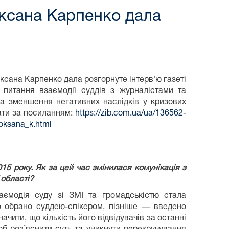
Оксана Карпенко дала
ксана Карпенко дала розгорнуте інтерв'ю газеті
 питання взаємодії суддів з журналістами та
та зменшення негативних наслідків у кризових
ати за посиланням:
https://zib.com.ua/ua/136562-
oksana_k.html
5 року. Як за цей час змінилася комунікація з
 області?
ємодія суду зі ЗМІ та громадськістю стала
о обрано суддею-спікером, пізніше — введено
чити, що кількість його відвідувачів за останні