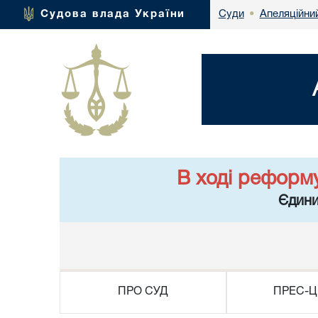
Апеляційний
Судова влада України
Суди
•
В ході реформ
Єдини
ПРО СУД
ПРЕС-Ц