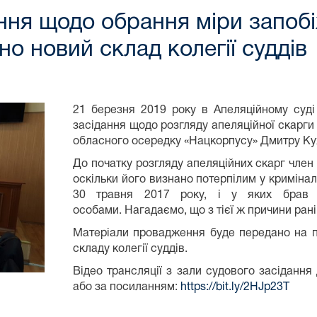
ння щодо обрання міри запоб
о новий склад колегії суддів
21 березня 2019 року в Апеляційному суді
засідання щодо розгляду апеляційної скарги
обласного осередку «Нацкорпусу» Дмитру Ку
До початку розгляду апеляційних скарг член 
оскільки його визнано потерпілим у криміна
30 травня 2017 року, і у яких брав 
особами. Нагадаємо, що з тієї ж причини ран
Матеріали провадження буде передано на п
складу колегії суддів.
Відео трансляції з зали судового засідання 
або за посиланням:
https://bit.ly/2HJp23T