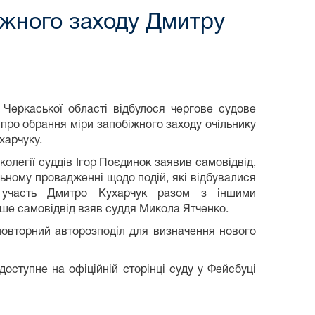
іжного заходу Дмитру
 Черкаської області відбулося чергове судове
 про обрання міри запобіжного заходу очільнику
харчуку.
колегії суддів Ігор Поєдинок заявив самовідвід,
льному провадженні щодо подій, які відбувалися
участь Дмитро Кухарчук разом з іншими
іше самовідвід взяв суддя Микола Ятченко.
овторний авторозподіл для визначення нового
доступне на офіційній сторінці суду у Фейсбуці