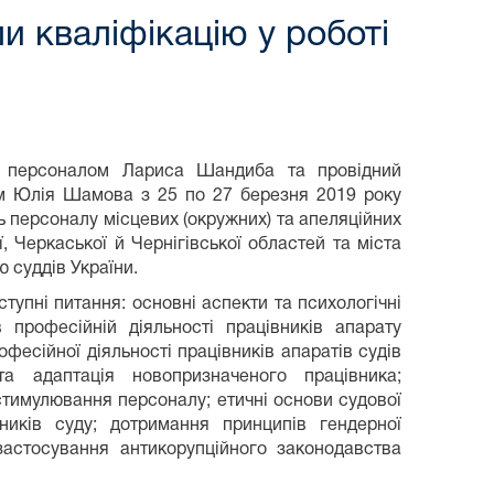
и кваліфікацію у роботі
ня персоналом Лариса Шандиба та провідний
ом Юлія Шамова з 25 по 27 березня 2019 року
нь персоналу місцевих (окружних) та апеляційних
ї, Черкаської й Чернігівської областей та міста
 суддів України.
ступні питання: основні аспекти та психологічні
 професійній діяльності працівників апарату
офесійної діяльності працівників апаратів судів
 та адаптація новопризначеного працівника;
стимулювання персоналу; етичні основи судової
ників суду; дотримання принципів гендерної
застосування антикорупційного законодавства