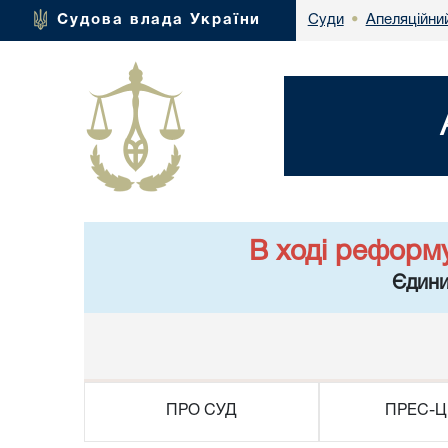
Апеляційний
Судова влада України
Суди
•
В ході реформ
Єдини
ПРО СУД
ПРЕС-Ц