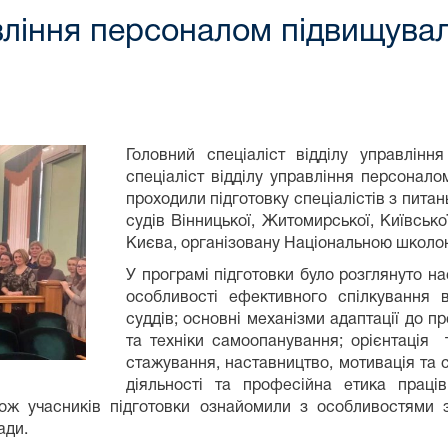
вління персоналом підвищувал
Головний спеціаліст відділу управлін
спеціаліст відділу управління персонал
проходили підготовку спеціалістів з пита
судів Вінницької, Житомирської, Київсько
Києва, організовану Національною школою
У програмі підготовки було розглянуто на
особливості ефективного спілкування в
суддів; основні механізми адаптації до пр
та техніки самоопанування; орієнтація
стажування, наставництво, мотивація та 
діяльності та професійна етика праців
акож учасників підготовки ознайомили з особливостями 
ади.