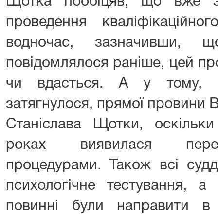
Щотка пообіцяв, що вже з 
проведення кваліфікаційног
водночас, зазначивши, 
повідомлялося раніше, цей п
чи вдасться. А у тому, 
затягнулося, прямої провини 
Станіслава Щотки, оскільки
роках виявилася перев
процедурами. Також всі судд
психологічне тестування, а 
повинні були направити в 