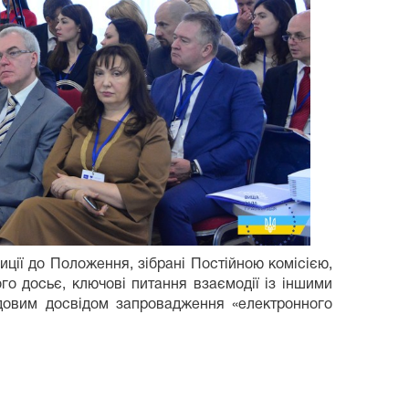
иції до Положення, зібрані Постійною комісією,
о досьє, ключові питання взаємодії із іншими
едовим досвідом запровадження «електронного