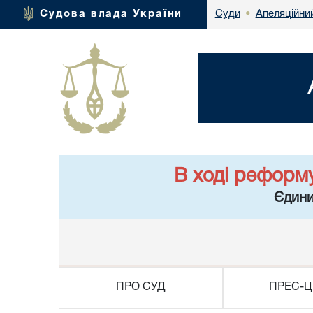
Апеляційний
Судова влада України
Суди
•
В ході реформ
Єдини
ПРО СУД
ПРЕС-Ц